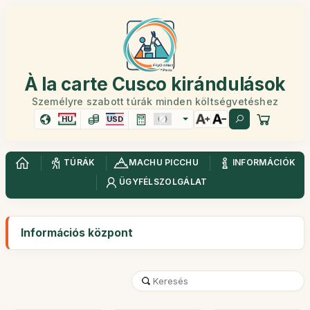
À la carte Cusco kirándulások
Személyre szabott túrák minden költségvetéshez
HU
USD
TÚRÁK
MACHU PICCHU
INFORMÁCIÓK
ÜGYFÉLSZOLGÁLAT
Információs központ