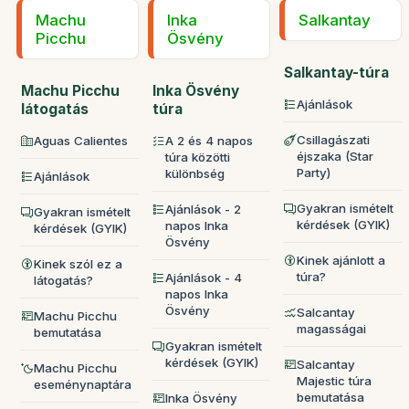
Machu
Inka
Salkantay
Picchu
Ösvény
Salkantay-túra
Machu Picchu
Inka Ösvény
Ajánlások
látogatás
túra
Csillagászati
Aguas Calientes
A 2 és 4 napos
éjszaka (Star
túra közötti
Party)
különbség
Ajánlások
Gyakran ismételt
Ajánlások - 2
Gyakran ismételt
kérdések (GYIK)
napos Inka
kérdések (GYIK)
Ösvény
Kinek ajánlott a
Kinek szól ez a
túra?
Ajánlások - 4
látogatás?
napos Inka
Ösvény
Salcantay
Machu Picchu
magasságai
bemutatása
Gyakran ismételt
kérdések (GYIK)
Salcantay
Machu Picchu
Majestic túra
eseménynaptára
bemutatása
Inka Ösvény