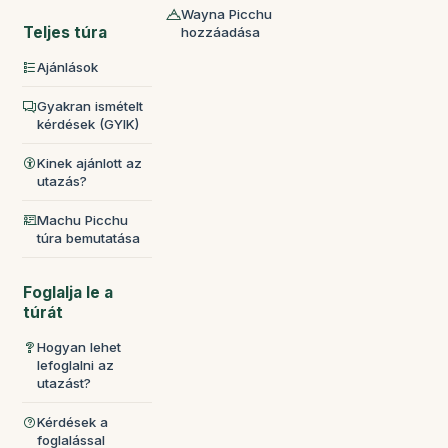
Wayna Picchu
Teljes túra
hozzáadása
Ajánlások
Gyakran ismételt
kérdések (GYIK)
Kinek ajánlott az
utazás?
Machu Picchu
túra bemutatása
Foglalja le a
túrát
Hogyan lehet
lefoglalni az
utazást?
Kérdések a
foglalással