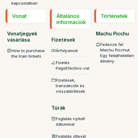
kapcsolatban
Vonat
Általános
Történetek
információk
Vonatjegyek
Machu Picchu
vásárlása
Fizetések
Fedezze fel
Machu Picchut:
How to purchase
Árfolyamok
Egy felejthetetlen
the train tickets
élmény
Fizetés
PagoEfectivo-val
Fizetések,
tranzakciók és
visszatérítések
Túrák
Foglalás nyitott
dátummal
Foglalás útlevél