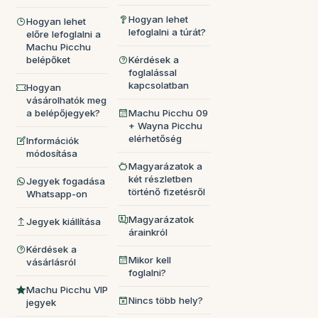
Hogyan lehet
Hogyan lehet
lefoglalni a túrát?
előre lefoglalni a
Machu Picchu
belépőket
Kérdések a
foglalással
kapcsolatban
Hogyan
vásárolhatók meg
a belépőjegyek?
Machu Picchu 09
+ Wayna Picchu
elérhetőség
Információk
módosítása
Magyarázatok a
két részletben
Jegyek fogadása
történő fizetésről
Whatsapp-on
Magyarázatok
Jegyek kiállítása
árainkról
Kérdések a
Mikor kell
vásárlásról
foglalni?
Machu Picchu VIP
Nincs több hely?
jegyek