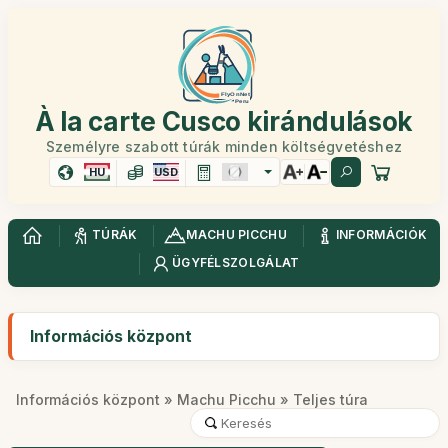
À la carte Cusco kirándulások
Személyre szabott túrák minden költségvetéshez
HU
USD
TÚRÁK
MACHU PICCHU
INFORMÁCIÓK
ÜGYFÉLSZOLGÁLAT
Információs központ
Információs központ
»
Machu Picchu
» Teljes túra