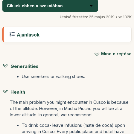
Cikkek ebben a szekcióban
Utolsó frissítés: 25 május 2019 •
132K
Ajánlások
Mind elrejtése
Generalities
Use sneekers or walking shoes.
Health
The main problem you might encounter in Cusco is because
of the altitude. However, in Machu Picchu you will be at a
lower altitude. In general, we recommend:
To drink coca- leave infusions (mate de coca) upon
arriving in Cusco. Every public place and hotel have