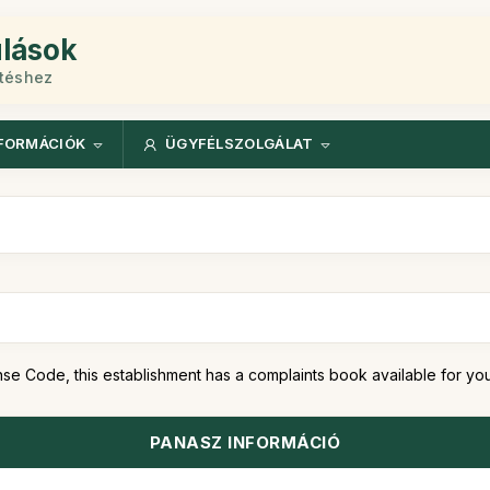
ulások
etéshez
FORMÁCIÓK
ÜGYFÉLSZOLGÁLAT
se Code, this establishment has a complaints book available for you
PANASZ INFORMÁCIÓ