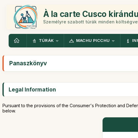
À la carte Cusco kiránd
Személyre szabott túrák minden költségv
TÚRÁK
MACHU PICCHU
IN
Panaszkönyv
Legal Information
Pursuant to the provisions of the Consumer's Protection and Defen
below.