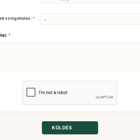
ett szolgáltatás:
*
tei:
*
KÜLDÉS