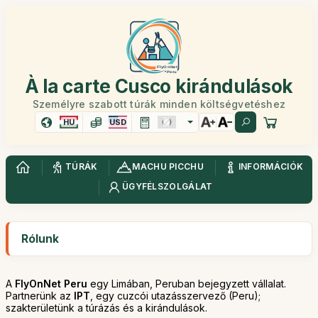
À la carte Cusco kirándulások
Személyre szabott túrák minden költségvetéshez
HU
USD
TÚRÁK
MACHU PICCHU
INFORMÁCIÓK
ÜGYFÉLSZOLGÁLAT
Rólunk
A
FlyOnNet Peru
egy Limában, Peruban bejegyzett vállalat.
Partnerünk az
IPT
, egy cuzcói utazásszervező (Peru);
szakterületünk a túrázás és a kirándulások.