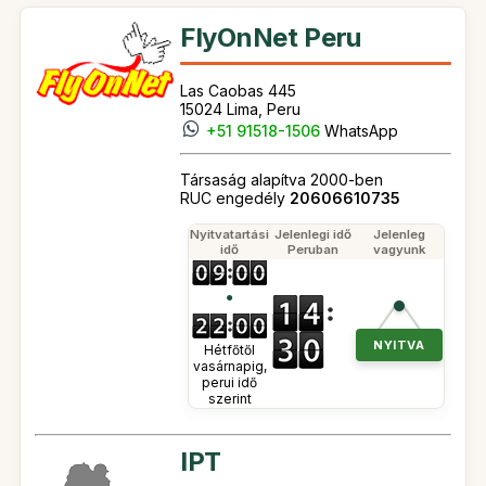
FlyOnNet Peru
Las Caobas 445
15024 Lima, Peru
+51 91518-1506
WhatsApp
Társaság alapítva 2000-ben
RUC engedély
20606610735
Nyitvatartási
Jelenlegi idő
Jelenleg
idő
Peruban
vagyunk
●
NYITVA
Hétfőtől
vasárnapig,
perui idő
szerint
IPT