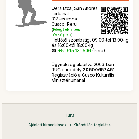
Qera utca, San Andrés
sarkánál
317-es iroda
Cusco, Peru
(
Megtekintés
térképen
)
Hétfőtől szombatig, 09:00-tól 13:00-ig
és 16:00-tól 18:00-ig
☎
+51 915 181 506
(Peru)
Ügynökség alapítva 2003-ban
RUC engedély
20600652461
Regisztráció a Cusco Kulturális
Minisztériumánál
Túra
Ajánlott kirándulások
Kirándulás foglalása