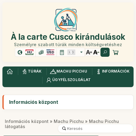
À la carte Cusco kirándulások
Személyre szabott túrák minden költségvetéshez
HU
USD
TÚRÁK
MACHU PICCHU
INFORMÁCIÓK
ÜGYFÉLSZOLGÁLAT
Információs központ
Információs központ
»
Machu Picchu
» Machu Picchu
látogatás