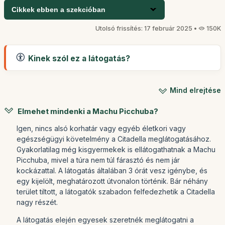
Cikkek ebben a szekcióban
Utolsó frissítés: 17 február 2025 •
150K
Kinek szól ez a látogatás?
Mind elrejtése
Elmehet mindenki a Machu Picchuba?
Igen, nincs alsó korhatár vagy egyéb életkori vagy
egészségügyi követelmény a Citadella meglátogatásához.
Gyakorlatilag még kisgyermekek is ellátogathatnak a Machu
Picchuba, mivel a túra nem túl fárasztó és nem jár
kockázattal. A látogatás általában 3 órát vesz igénybe, és
egy kijelölt, meghatározott útvonalon történik. Bár néhány
terület tiltott, a látogatók szabadon felfedezhetik a Citadella
nagy részét.
A látogatás elején egyesek szeretnék meglátogatni a