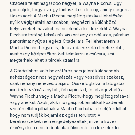
Citadella felett magasodó hegyet, a Wayna Picchut. Úgy
gondoljuk, hogy ez egy fantasztikus élmény, amely megéri a
fáradságot. A Machu Picchu meglátogatásával lehetőség
nyílik végigsétálni az utcákon, megnézni a különböző
helyszíneket, házakat és emlékműveket közelről. A Wayna
Picchura történő felmászás viszont egy csodálatos, páratlan
panorámát nyújt az egész Citadellára. Fel lehet menni a
Machu Picchu-hegyre is, de az oda vezető út nehezebb,
mert nagy kőlépcsőkön kell felmászni a csúcsra, ami
megterhelő lehet a térdek számára.
A Citadellához való hozzáférés nem jelent különösebb
nehézséget: nincs hegymászás vagy veszélyes szakasz,
csak néhány nehezebb átjáró. Összefoglalva, a látogatás
mindenki számára nyitott, fél napig tart, és elvégezhető a
Wayna Picchu vagy a Machu Picchu-hegy meglátogatásával
vagy anélkül. Azok, akik mozgásproblémákkal küzdenek,
szintén ellátogathatnak a Machu Picchuba, de előfordulhat,
hogy nem tudják bejárni az egész területet. A
kerekesszékek nem engedélyezettek, mivel a köves
ösvényeken nem tudnak akadálymentesen közlekedni.