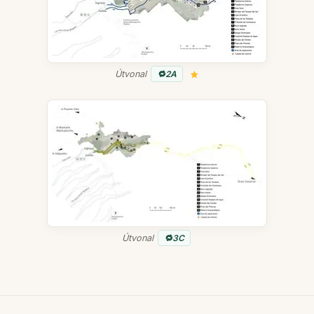
Útvonal
2A
Útvonal
3C