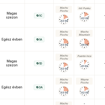
Machu
Inti Punku
Picchu
Magas
1C
szezon
02:00
02:00
Machu
Machu
Picchu
Mountain
Egész évben
1A
03:00
04:00
Machu
Puente Inca
Picchu
Magas
1D
szezon
01:00
02:00
Machu
Wayna
Picchu
Picchu
Egész évben
3A
03:00
02:00
-
Machu