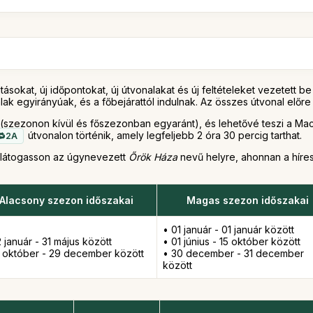
tásokat, új időpontokat, új útvonalakat és új feltételeket vezetett 
ak egyirányúak, és a főbejárattól indulnak. Az összes útvonal előre
szezonon kívül és főszezonban egyaránt), és lehetővé teszi a Ma
útvonalon történik, amely legfeljebb 2 óra 30 percig tarthat.
2A
 ellátogasson az úgynevezett
Őrök Háza
nevű helyre, ahonnan a híres
Alacsony szezon időszakai
Magas szezon időszakai
• 01 január - 01 január között
 január - 31 május között
• 01 június - 15 október között
6 október - 29 december között
• 30 december - 31 december
között