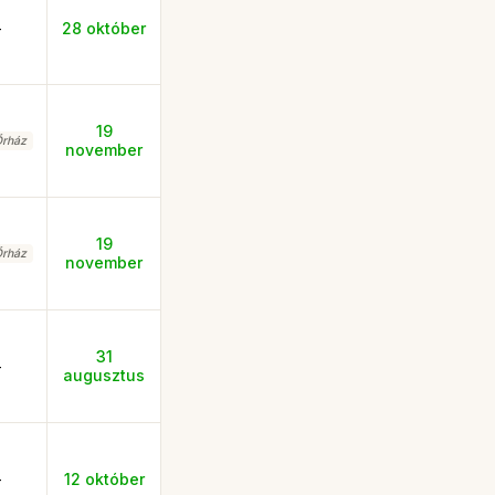
-
28 október
19
rház
november
19
rház
november
31
-
augusztus
-
12 október