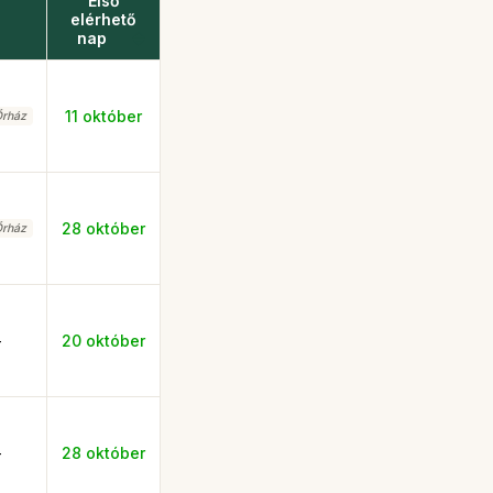
Első
elérhető
nap
11 október
rház
28 október
rház
-
20 október
-
28 október