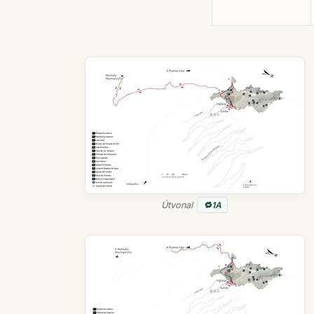
Útvonal
1A