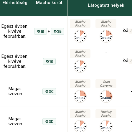
Elérhetőség
Machu körút
Látogatott helyek
Machu
Machu
Egész évben,
Picchu
Picchu
kivéve
+
1B
3B
Ő
februárban.
01:30
02:30
-
Machu
Egész évben,
Picchu
kivéve
1B
Ő
februárban.
01:30
Machu
Gran
Picchu
Caverna
Magas
3C
szezon
03:00
04:00
Machu
Huchuy
Picchu
Picchu
Magas
3D
szezon
01:30
01:00