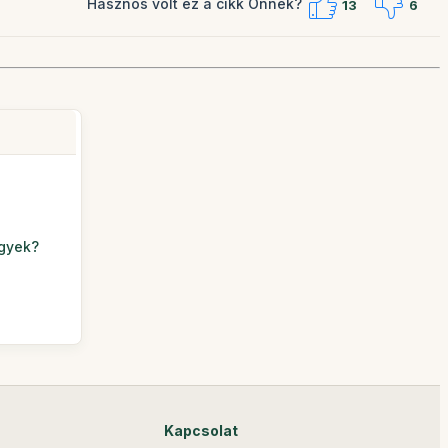
Hasznos volt ez a cikk Önnek?
13
6
egyek?
a
Kapcsolat