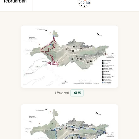
februárban.
02:30
Útvonal
1B