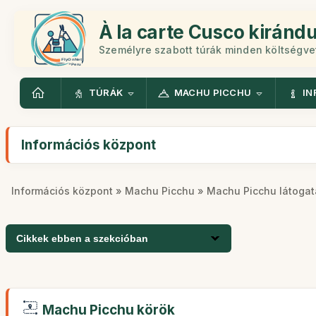
À la carte Cusco kiránd
Személyre szabott túrák minden költségv
TÚRÁK
MACHU PICCHU
IN
Információs központ
Információs központ
»
Machu Picchu
» Machu Picchu látogat
Cikkek ebben a szekcióban
Machu Picchu körök