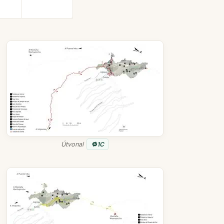
Útvonal
1C