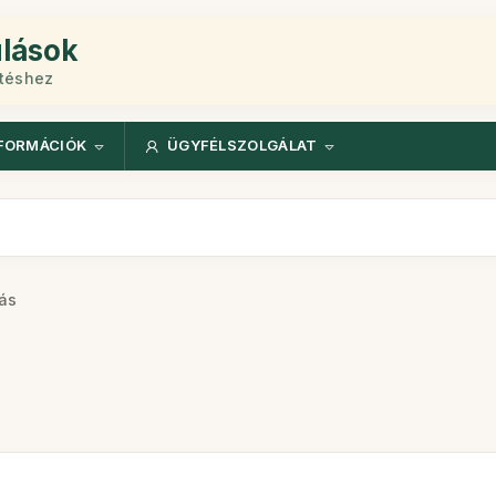
ulások
etéshez
FORMÁCIÓK
ÜGYFÉLSZOLGÁLAT
ás