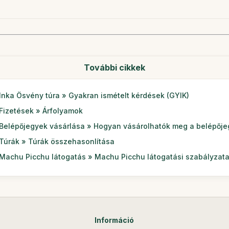
További cikkek
Inka Ösvény túra » Gyakran ismételt kérdések (GYIK)
Fizetések » Árfolyamok
Belépőjegyek vásárlása » Hogyan vásárolhatók meg a belépőj
Túrák » Túrák összehasonlítása
Machu Picchu látogatás » Machu Picchu látogatási szabályzat
Információ