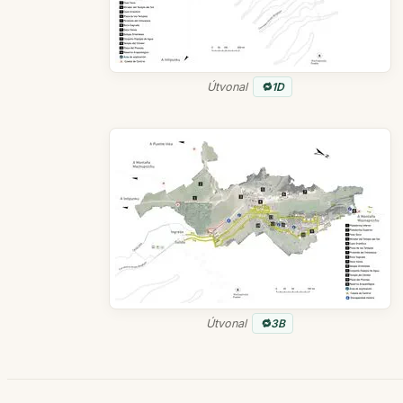
Útvonal
1D
Útvonal
3B