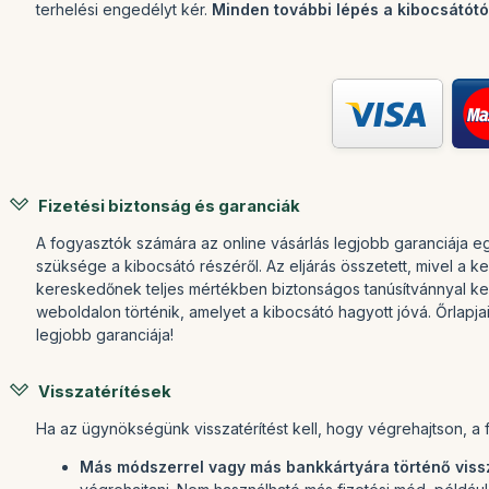
terhelési engedélyt kér.
Minden további lépés a kibocsátótól
Fizetési biztonság és garanciák
A fogyasztók számára az online vásárlás legjobb garanciája
szüksége a kibocsátó részéről. Az eljárás összetett, mivel a 
kereskedőnek teljes mértékben biztonságos tanúsítvánnyal kell
weboldalon történik, amelyet a kibocsátó hagyott jóvá. Őrlapj
legjobb garanciája!
Visszatérítések
Ha az ügynökségünk visszatérítést kell, hogy végrehajtson, a 
Más módszerrel vagy más bankkártyára történő vissz