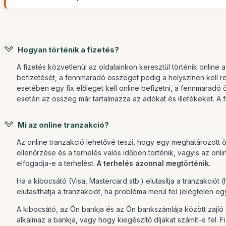
Hogyan történik a fizetés?
A fizetés közvetlenül az oldalainkon keresztül történik online 
befizetését, a fennmaradó összeget pedig a helyszínen kell re
esetében egy fix előleget kell online befizetni, a fennmaradó
esetén az összeg már tartalmazza az adókat és illetékeket. A
Mi az online tranzakció?
Az online tranzakció lehetővé teszi, hogy egy meghatározott ö
ellenőrzése és a terhelés valós időben történik, vagyis az on
elfogadja-e a terhelést.
A terhelés azonnal megtörténik.
Ha a kibocsátó (Visa, Mastercard stb.) elutasítja a tranzakciót 
elutasíthatja a tranzakciót, ha probléma merül fel (elégtelen e
A kibocsátó, az Ön bankja és az Ön bankszámlája között zajl
alkalmaz a bankja, vagy hogy kiegészítő díjakat számít-e fel. 