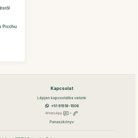
ésről
u Picchu
Kapcsolat
Lépjen kapcsolatba velünk
+51 91518-1506
WhatsApp
+
Panaszkönyv