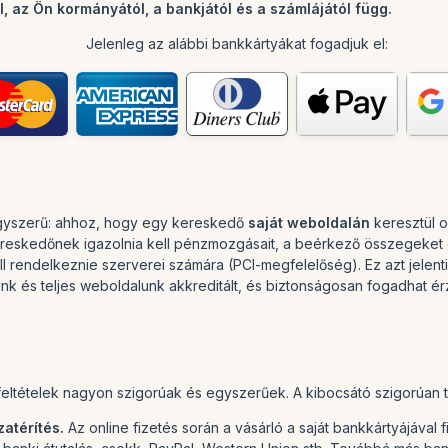
, az Ön kormányától, a bankjától és a számlájától függ.
Jelenleg az alábbi bankkártyákat fogadjuk el:
 egyszerű: ahhoz, hogy egy kereskedő
saját weboldalán
keresztül o
kereskedőnek igazolnia kell pénzmozgásait, a beérkező összegeket é
 rendelkeznie szerverei számára (PCI-megfelelőség). Ez azt jelenti
aink és teljes weboldalunk akkreditált, és biztonságosan fogadhat 
feltételek nagyon szigorúak és egyszerűek. A kibocsátó szigorúan ti
atérítés.
Az online fizetés során a vásárló a saját bankkártyájával f