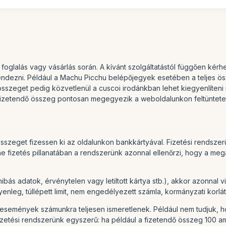
a foglalás vagy vásárlás során. A kívánt szolgáltatástól függően kérhe
ndezni. Például a Machu Picchu belépőjegyek esetében a teljes össz
 összeget pedig közvetlenül a cuscoi irodánkban lehet kiegyenlíteni
 fizetendő összeg pontosan megegyezik a weboldalunkon feltüntetet
sszeget fizessen ki az oldalunkon bankkártyával. Fizetési rendszerü
line fizetés pillanatában a rendszerünk azonnal ellenőrzi, hogy a m
(hibás adatok, érvénytelen vagy letiltott kártya stb.), akkor azonnal
gyenleg, túllépett limit, nem engedélyezett számla, kormányzati korlá
ó események számunkra teljesen ismeretlenek. Például nem tudjuk, 
Fizetési rendszerünk egyszerű: ha például a fizetendő összeg 100 ame