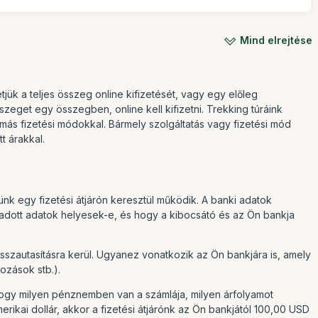
Mind elrejtése
tjük a teljes összeg online kifizetését, vagy egy előleg
eget egy összegben, online kell kifizetni. Trekking túráink
 más fizetési módokkal. Bármely szolgáltatás vagy fizetési mód
t árakkal.
nk egy fizetési átjárón keresztül működik. A banki adatok
egadott adatok helyesek-e, és hogy a kibocsátó és az Ön bankja
 visszautasításra kerül. Ugyanez vonatkozik az Ön bankjára is, amely
tozások stb.).
hogy milyen pénznemben van a számlája, milyen árfolyamot
rikai dollár, akkor a fizetési átjárónk az Ön bankjától 100,00 USD