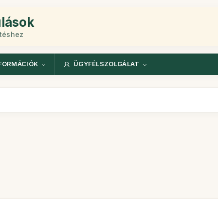
ulások
etéshez
FORMÁCIÓK
ÜGYFÉLSZOLGÁLAT