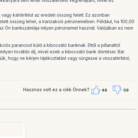
kártyára sem lehet visszatérítést végrehajtani, mivel ez
 vagy kártérítést az eredeti összeg felett. Ez azonban
ifizetett összeg lehet, a tranzakció pénznemében. Például, ha 100,00
hogy az Ön bankszámlája milyen pénznemet használ. Valójában ez nem
iós parancsot küld a kibocsátó banknak. Ettől a pillanattól
milyen további díj, mivel ezek a kibocsátó bank döntései. Bár
jük, hogy ne kérjen tájékoztatást vagy sürgesse a visszatérítést,
Hasznos volt ez a cikk Önnek?
48
58