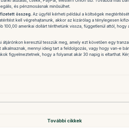
 banki átutalás, csekk, PayPal, Western Union stb. Továbbá más bank
llegális, és pénzmosásnak minősülhet.
fizetett összeg.
Az ügyfél kérheti például a költségek megtérítését
isszatérítést kell végrehajtanunk, akkor az kizárólag a ténylegesen k
ebb 100,00 amerikai dollárt téríthetünk vissza, függetlenül attól, 
si átjárónkon keresztül tesszük meg, amely ezt követően egy tranzakc
t alkalmaznak, mennyi ideig tart a feldolgozás, vagy hogy van-e bár
kok figyelmeztetnek, hogy a folyamat akár 30 napig is eltarthat. Kér
További cikkek