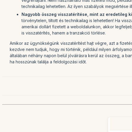
végrehajtani. Nem használható más fizetési mód, például
technikailag lehetetlen. Az ilyen szabályok megsértése i
Nagyobb összeg visszatérítése, mint az eredetileg ki
törvénytelen, tiltott és technikailag is lehetetlen! Ha v
amerikai dollárt fizetett a weboldalunkon, akkor legfelj
is visszatérítés, hanem a tranzakció törlése.
Amikor az ügynökségünk visszatérítést hajt végre, azt a fizeté
kezdve nem tudjuk, hogy mi történik, például milyen árfolyamo
általában néhány napon belül jóváírásra kerül az összeg, a ban
ha hosszúnak találja a feldolgozási időt.