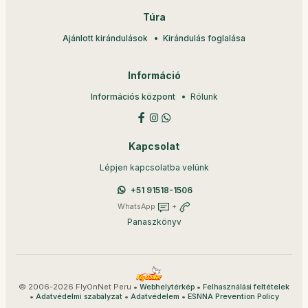
Túra
Ajánlott kirándulások
Kirándulás foglalása
Információ
Információs központ
Rólunk
Kapcsolat
Lépjen kapcsolatba velünk
+51 91518-1506
WhatsApp
+
Panaszkönyv
© 2006-2026 FlyOnNet Peru •
•
Webhelytérkép
Felhasználási feltételek
•
•
•
Adatvédelmi szabályzat
Adatvédelem
ESNNA Prevention Policy