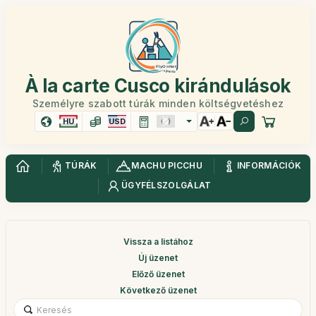
À la carte Cusco kirándulások
Személyre szabott túrák minden költségvetéshez
HU
USD
TÚRÁK
MACHU PICCHU
INFORMÁCIÓK
ÜGYFÉLSZOLGÁLAT
Vissza a listához
Új üzenet
Előző üzenet
Következő üzenet