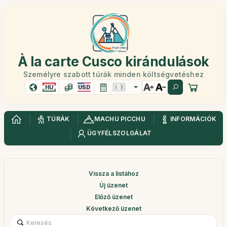
À la carte Cusco kirándulások
Személyre szabott túrák minden költségvetéshez
HU
USD
TÚRÁK
MACHU PICCHU
INFORMÁCIÓK
ÜGYFÉLSZOLGÁLAT
Vissza a listához
Új üzenet
Előző üzenet
Következő üzenet