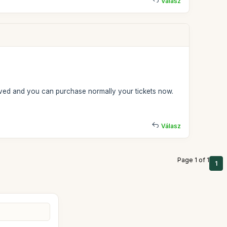
Válasz
lved and you can purchase normally your tickets now.
Válasz
Page 1 of 1
1