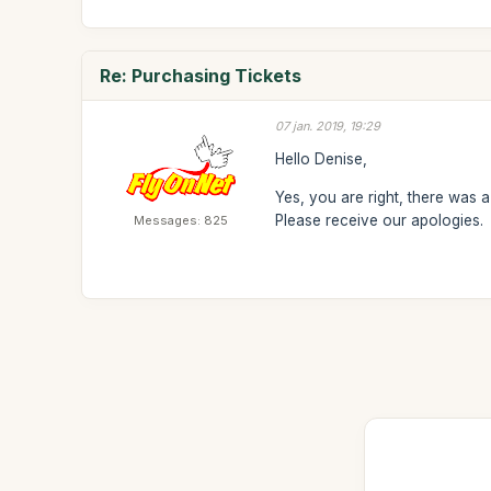
Re: Purchasing Tickets
07 jan. 2019, 19:29
Hello Denise,
Yes, you are right, there was
Please receive our apologies.
Messages: 825