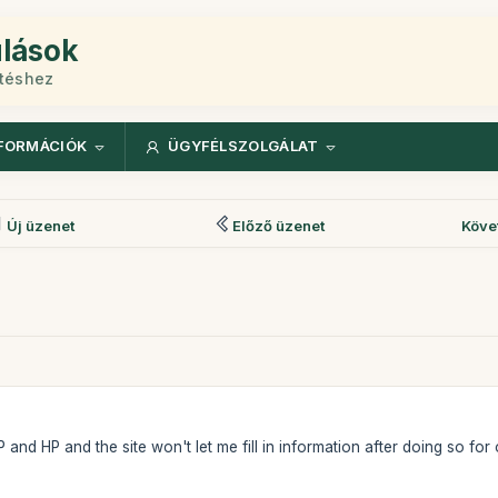
ulások
etéshez
FORMÁCIÓK
ÜGYFÉLSZOLGÁLAT
Új üzenet
Előző üzenet
Köve
MP and HP and the site won't let me fill in information after doing so fo