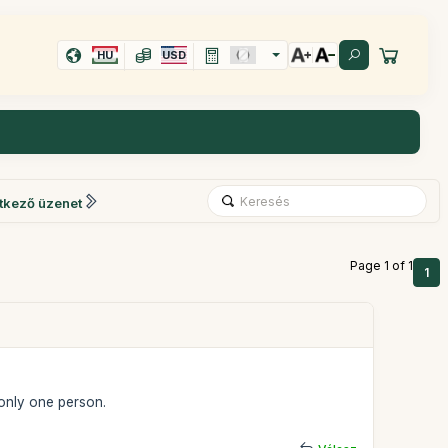
HU
USD
tkező üzenet
Page 1 of 1
1
r only one person.