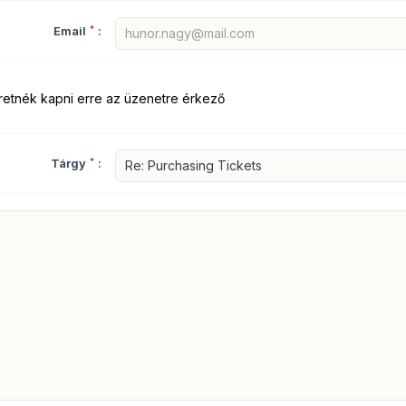
Email
*
:
retnék kapni erre az üzenetre érkező
Tárgy
*
: