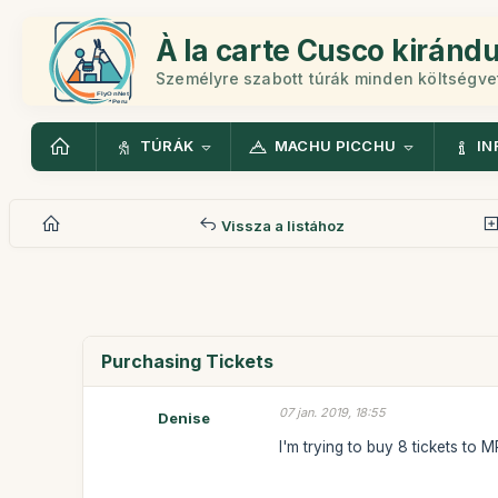
À la carte Cusco kiránd
Személyre szabott túrák minden költségv
TÚRÁK
MACHU PICCHU
IN
Vissza a listához
Purchasing Tickets
07 jan. 2019, 18:55
Denise
I'm trying to buy 8 tickets to 