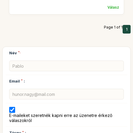
Válasz
Page 1 of 1
1
Név
*:
Email
*
:
E-maileket szeretnék kapni erre az üzenetre érkező
válaszokról
Tárgy
*
: