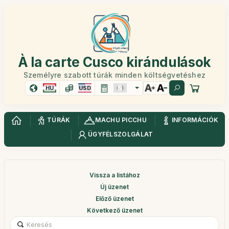
À la carte Cusco kirándulások
Személyre szabott túrák minden költségvetéshez
HU
USD
TÚRÁK
MACHU PICCHU
INFORMÁCIÓK
ÜGYFÉLSZOLGÁLAT
Vissza a listához
Új üzenet
Előző üzenet
Következő üzenet