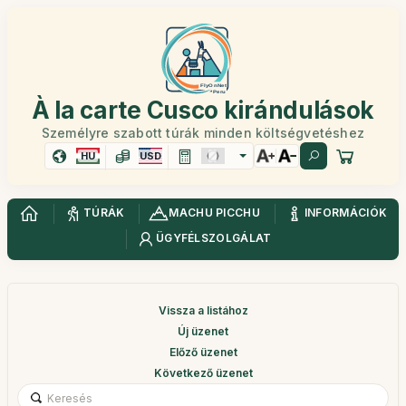
À la carte Cusco kirándulások
Személyre szabott túrák minden költségvetéshez
HU
USD
TÚRÁK
MACHU PICCHU
INFORMÁCIÓK
ÜGYFÉLSZOLGÁLAT
Vissza a listához
Új üzenet
Előző üzenet
Következő üzenet