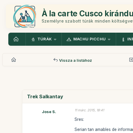
À la carte Cusco kiránd
Személyre szabott túrák minden költségv
TÚRÁK
MACHU PICCHU
IN
Vissza a listához
Trek Salkantay
11 márc. 2015, 18:41
Jose S.
Sres:
Serian tan amables de informar