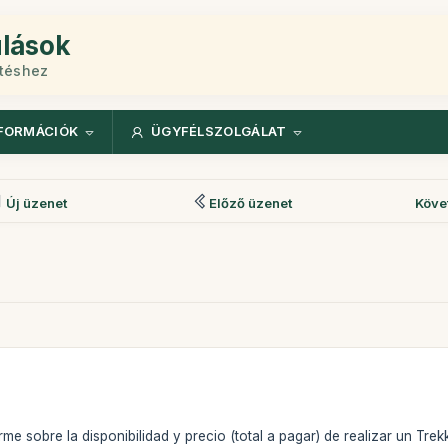
ulások
etéshez
FORMÁCIÓK
ÜGYFÉLSZOLGÁLAT
Új üzenet
Előző üzenet
Köve
me sobre la disponibilidad y precio (total a pagar) de realizar un Tr