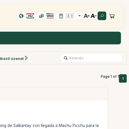
HU
USD
tkező üzenet
Page 1 of 1
1
ekking de Salkantay con llegada a Machu Picchu para la