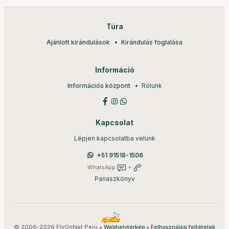
Túra
Ajánlott kirándulások
Kirándulás foglalása
Információ
Információs központ
Rólunk
Kapcsolat
Lépjen kapcsolatba velünk
+51 91518-1506
WhatsApp
+
Panaszkönyv
© 2006-2026 FlyOnNet Peru •
•
Webhelytérkép
Felhasználási feltételek