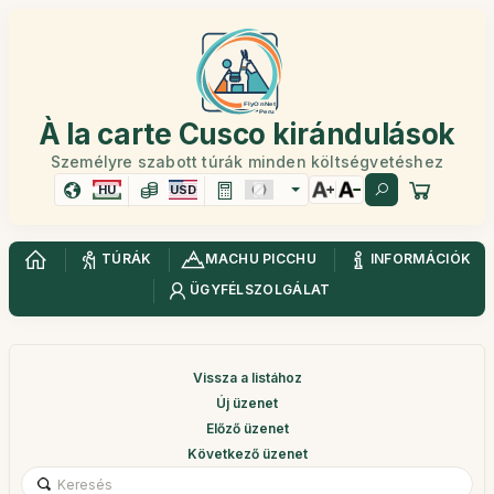
À la carte Cusco kirándulások
Személyre szabott túrák minden költségvetéshez
HU
USD
TÚRÁK
MACHU PICCHU
INFORMÁCIÓK
ÜGYFÉLSZOLGÁLAT
Vissza a listához
Új üzenet
Előző üzenet
Következő üzenet