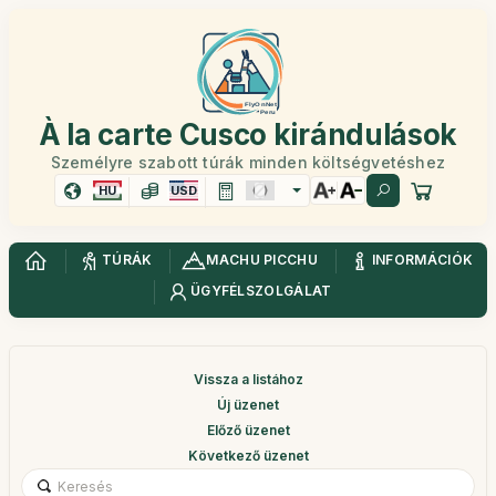
À la carte Cusco kirándulások
Személyre szabott túrák minden költségvetéshez
HU
USD
TÚRÁK
MACHU PICCHU
INFORMÁCIÓK
ÜGYFÉLSZOLGÁLAT
Vissza a listához
Új üzenet
Előző üzenet
Következő üzenet