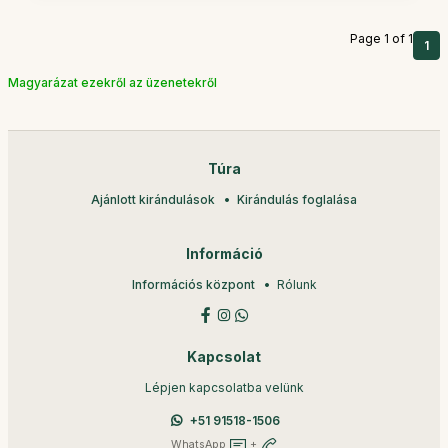
Page 1 of 1
1
Magyarázat ezekről az üzenetekről
Túra
Ajánlott kirándulások
Kirándulás foglalása
Információ
Információs központ
Rólunk
Kapcsolat
Lépjen kapcsolatba velünk
+51 91518-1506
WhatsApp
+