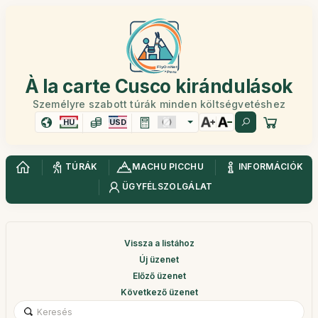
À la carte Cusco kirándulások
Személyre szabott túrák minden költségvetéshez
HU
USD
TÚRÁK
MACHU PICCHU
INFORMÁCIÓK
ÜGYFÉLSZOLGÁLAT
Vissza a listához
Új üzenet
Előző üzenet
Következő üzenet