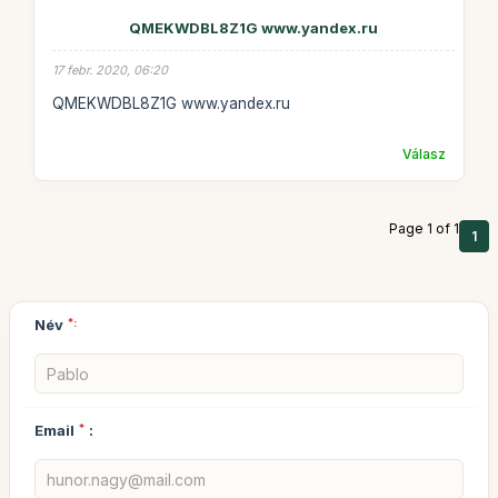
QMEKWDBL8Z1G www.yandex.ru
17 febr. 2020, 06:20
QMEKWDBL8Z1G www.yandex.ru
Válasz
Page 1 of 1
1
Név
*:
Email
*
: