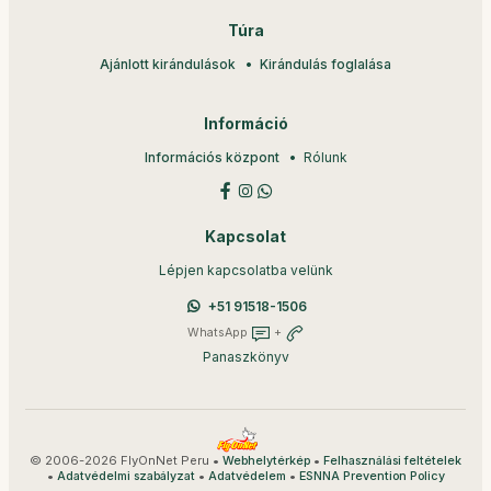
Túra
Ajánlott kirándulások
Kirándulás foglalása
Információ
Információs központ
Rólunk
Kapcsolat
Lépjen kapcsolatba velünk
+51 91518-1506
WhatsApp
+
Panaszkönyv
© 2006-2026 FlyOnNet Peru •
•
Webhelytérkép
Felhasználási feltételek
•
•
•
Adatvédelmi szabályzat
Adatvédelem
ESNNA Prevention Policy