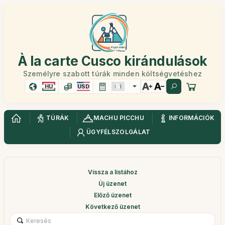
À la carte Cusco kirándulások
Személyre szabott túrák minden költségvetéshez
HU
USD
TÚRÁK
MACHU PICCHU
INFORMÁCIÓK
ÜGYFÉLSZOLGÁLAT
Vissza a listához
Új üzenet
Előző üzenet
Következő üzenet