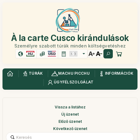
À la carte Cusco kirándulások
Személyre szabott túrák minden költségvetéshez
HU
USD
TÚRÁK
MACHU PICCHU
INFORMÁCIÓK
ÜGYFÉLSZOLGÁLAT
Vissza a listához
Új üzenet
Előző üzenet
Következő üzenet